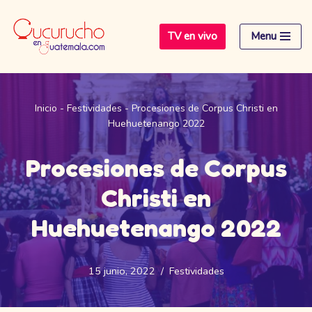
TV en vivo
Menu
Saltar
al
contenido
Inicio
-
Festividades
-
Procesiones de Corpus Christi en
Huehuetenango 2022
Procesiones de Corpus
Christi en
Huehuetenango 2022
15 junio, 2022
Festividades