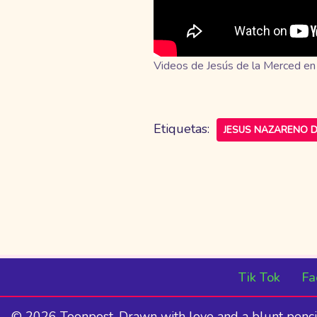
Videos de Jesús de la Merced en
Etiquetas:
JESUS NAZARENO D
Tik Tok
Fa
© 2026 Toonpost. Drawn with love and a blunt penci