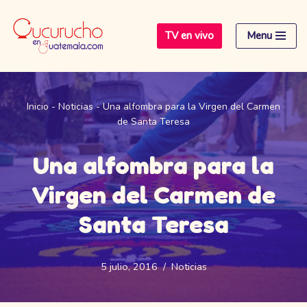
TV en vivo
Menu
Saltar
al
contenido
Inicio
-
Noticias
-
Una alfombra para la Virgen del Carmen
de Santa Teresa
Una alfombra para la
Virgen del Carmen de
Santa Teresa
5 julio, 2016
Noticias