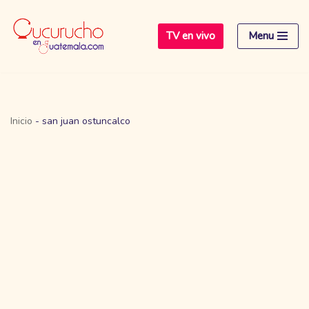
TV en vivo
Menu
Saltar
al
contenido
Inicio
-
san juan ostuncalco