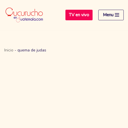
TV en vivo
Menu
Saltar
al
contenido
Inicio
-
quema de judas