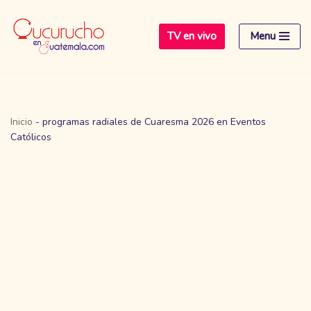
TV en vivo
Menu
Saltar
al
contenido
Inicio
-
programas radiales de Cuaresma 2026 en Eventos
Católicos