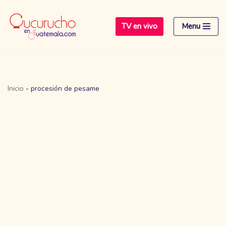
TV en vivo
Menu
Saltar
al
contenido
Inicio
-
procesión de pesame