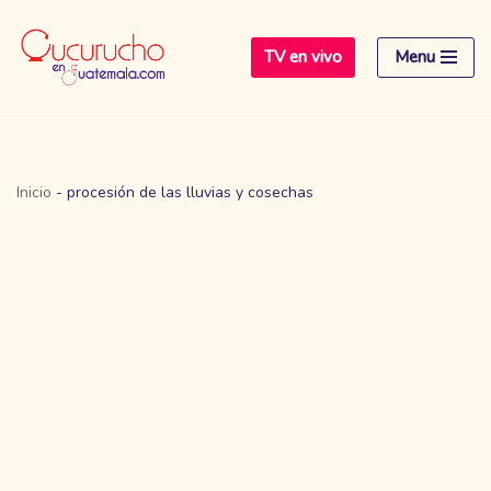
TV en vivo
Menu
Saltar
al
contenido
Inicio
-
procesión de las lluvias y cosechas