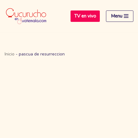
TV en vivo
Menu
Saltar
al
contenido
Inicio
-
pascua de resurreccion