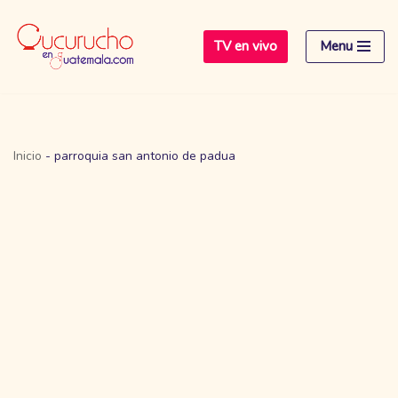
TV en vivo
Menu
Saltar
al
contenido
Inicio
-
parroquia san antonio de padua