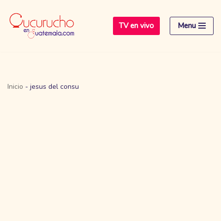
TV en vivo
Menu
Saltar
al
contenido
Inicio
-
jesus del consu