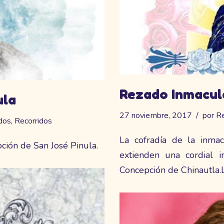
Rezado Inmacul
ula
27 noviembre, 2017
por
Re
dos
,
Recorridos
La cofradía de la inmac
ción de San José Pinula.
extienden una cordial i
Concepción de Chinautla.