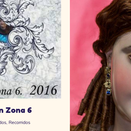
n Zona 6
dos
,
Recorridos