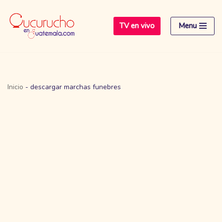
TV en vivo
Menu
Saltar
al
contenido
Inicio
-
descargar marchas funebres