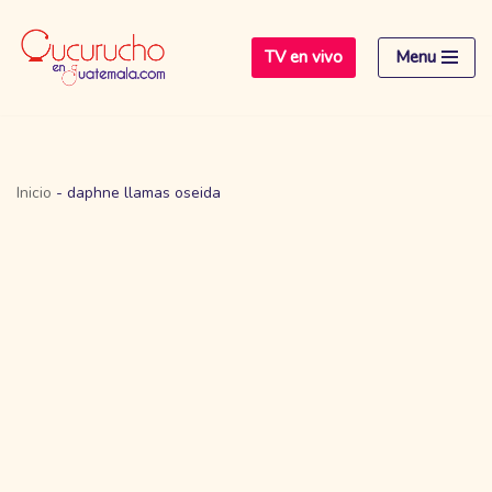
TV en vivo
Menu
Saltar
al
contenido
Inicio
-
daphne llamas oseida