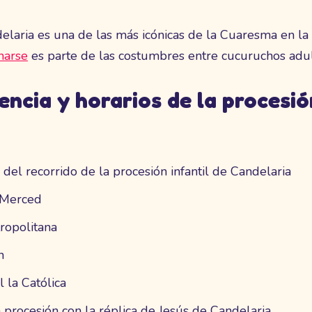
ndelaria es una de las más icónicas de la Cuaresma en l
narse
es parte de las costumbres entre cucuruchos adulto
ncia y horarios de la procesión
o del recorrido de la procesión infantil de Candelaria
a Merced
ropolitana
n
 la Católica
 procesión con la réplica de Jesús de Candelaria