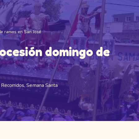
de ramos en San José
rocesión domingo de
,
Recorridos
,
Semana Santa