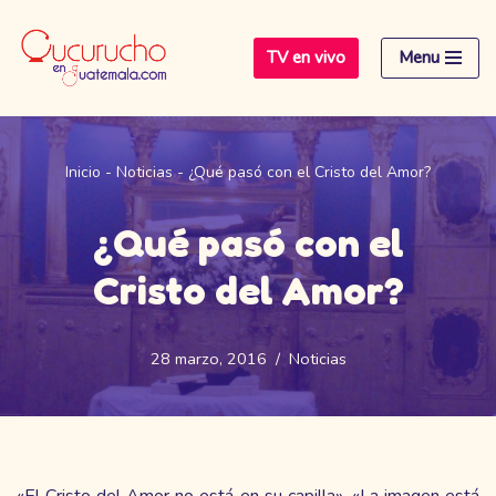
TV en vivo
Menu
Saltar
al
contenido
Inicio
-
Noticias
-
¿Qué pasó con el Cristo del Amor?
¿Qué pasó con el
Cristo del Amor?
28 marzo, 2016
Noticias
«El Cristo del Amor no está en su capilla», «La imagen está