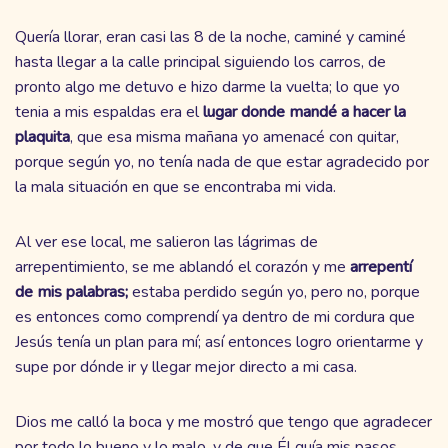
Quería llorar, eran casi las 8 de la noche, caminé y caminé
hasta llegar a la calle principal siguiendo los carros, de
pronto algo me detuvo e hizo darme la vuelta; lo que yo
tenia a mis espaldas era el
lugar donde mandé a hacer la
plaquita
, que esa misma mañana yo amenacé con quitar,
porque según yo, no tenía nada de que estar agradecido por
la mala situación en que se encontraba mi vida.
Al ver ese local, me salieron las lágrimas de
arrepentimiento, se me ablandó el corazón y me
arrepentí
de mis palabras;
estaba perdido según yo, pero no, porque
es entonces como comprendí ya dentro de mi cordura que
Jesús tenía un plan para mí; así entonces logro orientarme y
supe por dónde ir y llegar mejor directo a mi casa.
Dios me calló la boca y me mostró que tengo que agradecer
por todo lo bueno y lo malo, y de que Él guía mis pasos,