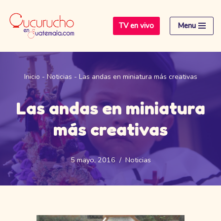
TV en vivo
Menu
Saltar
al
contenido
Inicio
-
Noticias
-
Las andas en miniatura más creativas
Las andas en miniatura
más creativas
5 mayo, 2016
Noticias