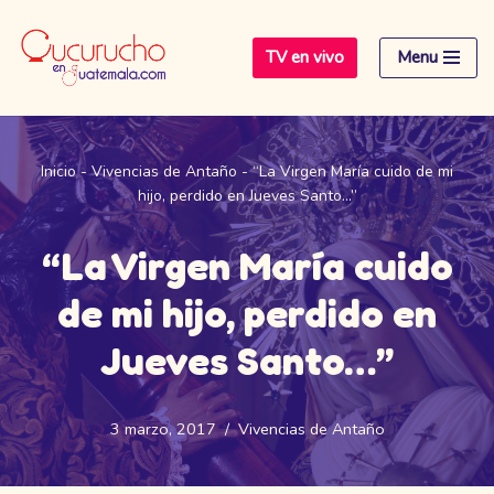
TV en vivo
Menu
Saltar
al
contenido
Inicio
-
Vivencias de Antaño
-
“La Virgen María cuido de mi
hijo, perdido en Jueves Santo…”
“La Virgen María cuido
de mi hijo, perdido en
Jueves Santo…”
3 marzo, 2017
Vivencias de Antaño