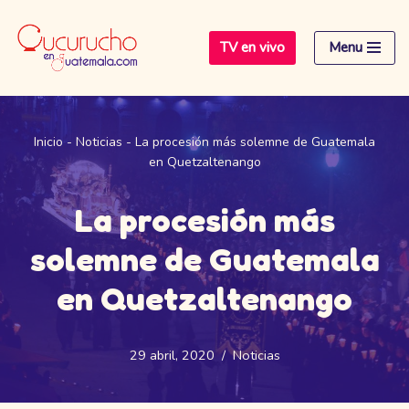
TV en vivo
Menu
Saltar
al
contenido
Inicio
-
Noticias
-
La procesión más solemne de Guatemala
en Quetzaltenango
La procesión más
solemne de Guatemala
en Quetzaltenango
29 abril, 2020
Noticias