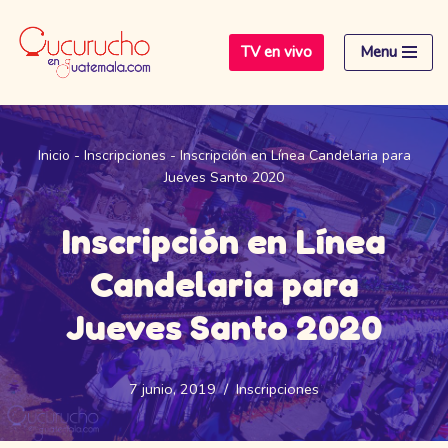
TV en vivo
Menu
Saltar
al
contenido
Inicio
-
Inscripciones
-
Inscripción en Línea Candelaria para
Jueves Santo 2020
Inscripción en Línea
Candelaria para
Jueves Santo 2020
7 junio, 2019
Inscripciones