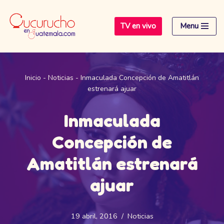
TV en vivo
Menu
Saltar
al
contenido
Inicio
-
Noticias
-
Inmaculada Concepción de Amatitlán
estrenará ajuar
Inmaculada
Concepción de
Amatitlán estrenará
ajuar
19 abril, 2016
Noticias