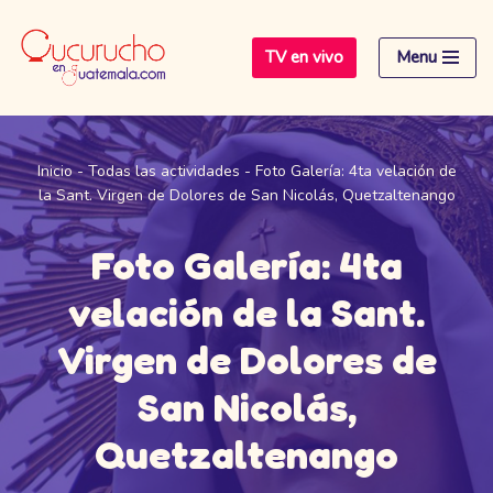
TV en vivo
Menu
Saltar
al
contenido
Inicio
-
Todas las actividades
-
Foto Galería: 4ta velación de
la Sant. Virgen de Dolores de San Nicolás, Quetzaltenango
Foto Galería: 4ta
velación de la Sant.
Virgen de Dolores de
San Nicolás,
Quetzaltenango