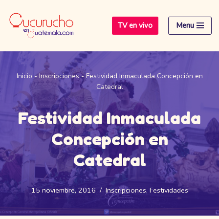
TV en vivo
Menu
Saltar
al
contenido
Inicio
-
Inscripciones
-
Festividad Inmaculada Concepción en
Catedral
Festividad Inmaculada
Concepción en
Catedral
15 noviembre, 2016
Inscripciones
,
Festividades