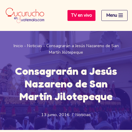
TV en vivo
Menu
Saltar
al
contenido
Inicio
-
Noticias
-
Consagrarán a Jesús Nazareno de San
Martín Jilotepeque
Consagrarán a Jesús
Nazareno de San
Martín Jilotepeque
13 junio, 2016
Noticias