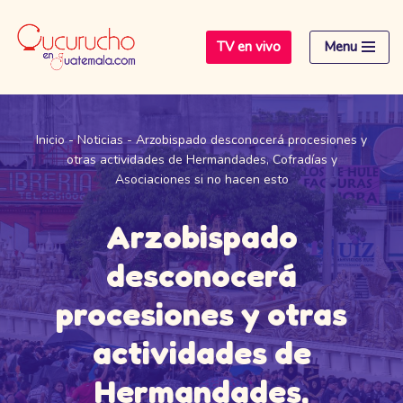
TV en vivo
Menu
Saltar
al
contenido
Inicio
-
Noticias
-
Arzobispado desconocerá procesiones y
otras actividades de Hermandades, Cofradías y
Asociaciones si no hacen esto
Arzobispado
desconocerá
procesiones y otras
actividades de
Hermandades,