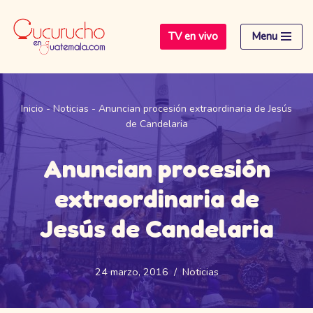
TV en vivo
Menu
Saltar
al
contenido
Inicio
-
Noticias
-
Anuncian procesión extraordinaria de Jesús
de Candelaria
Anuncian procesión
extraordinaria de
Jesús de Candelaria
24 marzo, 2016
Noticias