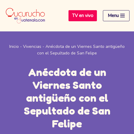
TV en vivo
Menu
Saltar
al
contenido
Inicio
-
Vivencias
-
Anécdota de un Viernes Santo antigüeño
con el Sepultado de San Felipe
Anécdota de un
Viernes Santo
antigüeño con el
Sepultado de San
Felipe