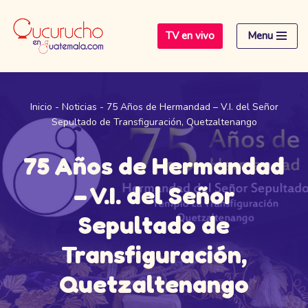
TV en vivo
Menu
Saltar
al
contenido
Inicio
-
Noticias
-
75 Años de Hermandad – V.I. del Señor
Sepultado de Transfiguración, Quetzaltenango
75 Años de Hermandad
– V.I. del Señor
Sepultado de
Transfiguración,
Quetzaltenango